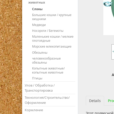
животных
Слоны
Большие кошки / крупные
хищники
Медведи
Носороги / Бегемоты
Маленькие кошки / мелкие
плотоядные
Морские млекопитающие
Обезьяны
человекообразные
обезьяны
Копытные животные/
копытные животные
A
Птицы
Улов / Обработка /
Транспортировка
Технология/Строительство/
Details
Pro
Оформление
Кормление
Этот подвесной