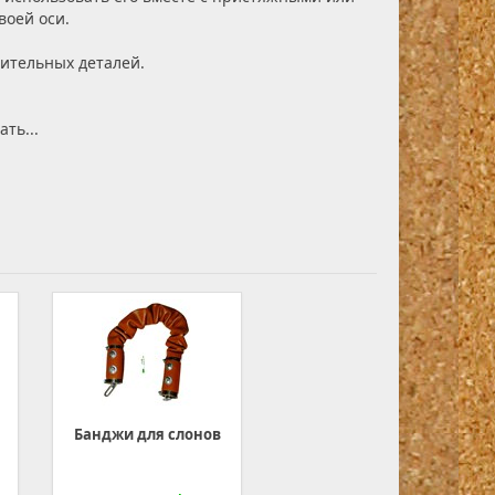
воей оси.
нительных деталей.
ть...
Банджи для слонов