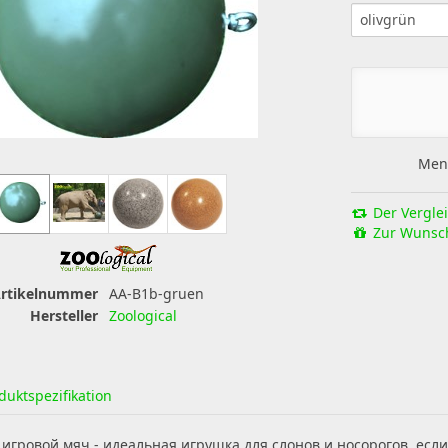
olivgrün
Men
Der Verglei
Zur Wunsch
rtikelnummer
AA-B1b-gruen
Hersteller
Zoological
duktspezifikation
 игровой мяч - идеальная игрушка для слонов и носорогов, есл