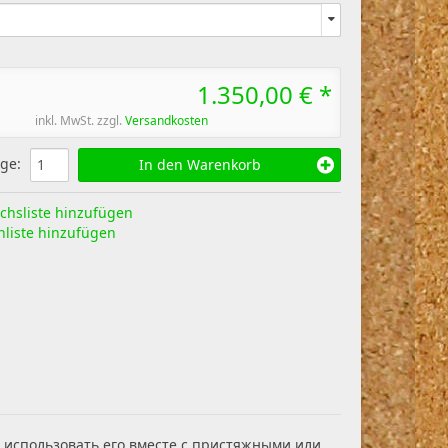
1.350,00 € *
inkl. MwSt. zzgl.
Versandkosten
ge
:
In den Warenkorb
chsliste hinzufügen
liste hinzufügen
и использовать его вместе с пристяжными или