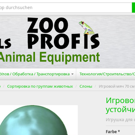
Улов / Обработка / Транспортировка
Технология/Строительство
е
/
Сортировка по группам животных
/
Слоны
/
Игровой мяч 70 см
Игровой
устойч
Игрушка для 
Farbe