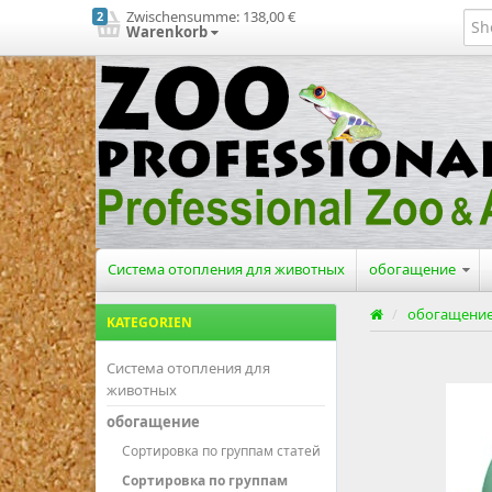
Zwischensumme:
138,00 €
2
Warenkorb
Система отопления для животных
обогащение
/
обогащени
KATEGORIEN
Система отопления для
животных
обогащение
Сортировка по группам статей
Сортировка по группам